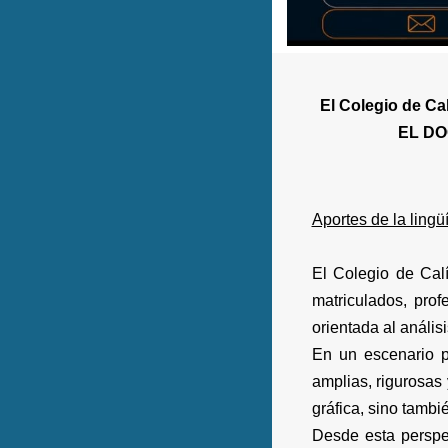
El Colegio de Cal
EL DO
Aportes de la lingüís
El Colegio de Calí
matriculados, prof
orientada al análisi
En un escenario p
amplias, rigurosas
gráfica, sino tambié
Desde esta perspec