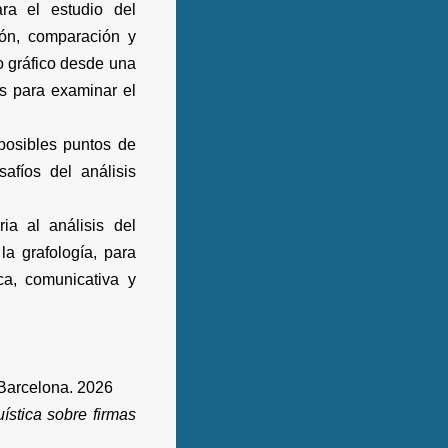
ra el estudio del
ción, comparación y
to gráfico desde una
tas para examinar el
posibles puntos de
afíos del análisis
ia al análisis del
 la grafología, para
ca, comunicativa y
Barcelona. 2026
uística sobre firmas