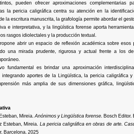
tintos, pueden ofrecer aproximaciones complementarias pa
s la pericia caligráfica centra su atención en la identifica
de la escritura manuscrita, la grafología permite abordar el ges
va e interpretativa, y la lingüística forense aporta herramien
 los rasgos idiolectales y la producción textual.
propone abrir un espacio de reflexión académica sobre esos 
ndo una mirada prudente, rigurosa y actual frente a los des
mporáneo.
vo fundamental es brindar una aproximación interdisciplinar
integrando aportes de la Lingüística, la pericia caligráfica y
prensión más amplia de sus dimensiones gráfica, lingüísti
ativa
eban, Mireia.
Anónimos y Lingüística forense.
Bosch Editor. 
teban, Mireia.
La pericia caligráfica en obras de arte. Cas
r. Barcelona. 2025