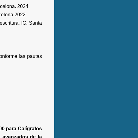
rcelona. 2024
celona 2022
escritura. IG. Santa
conforme las pautas
00 para Calígrafos
s avanzados de la