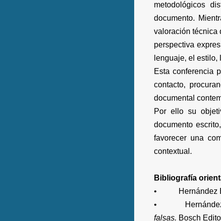
metodológicos dis
documento. Mientra
valoración técnica 
perspectiva expresi
lenguaje, el estilo,
Esta conferencia 
contacto, procura
documental conte
Por ello su objeti
documento escrito, 
favorecer una com
contextual.
Bibliografía orient
• Hernández Est
• Hernández Es
falsas.
Bosch Edito