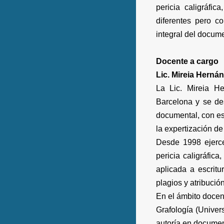
pericia caligráfic
diferentes pero c
integral del docume
Docente a cargo
Lic. Mireia Herná
La Lic. Mireia H
Barcelona y se de
documental, con espe
la expertización de
Desde 1998 ejerce
pericia caligráfic
aplicada a escritu
plagios y atribució
En el ámbito docen
Grafología (Univers
autoría en documento