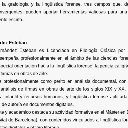
a, la grafología y la lingüística forense, tres campos que,
onvergentes, pueden aportar herramientas valiosas para u
nto escrito.
ndez Esteban
ernández Esteban es Licenciada en Filología Clásica por 
sempeña profesionalmente en el ámbito de las ciencias foren
cial orientación hacia la lingüística forense, la pericia caligráf
 firmas en obras de arte.
 profesionalmente como perito en análisis documental, con
a, análisis de firmas en obras de arte de los siglos XIX y XX, 
ra infantil y recursos humanos, y lingüística forense aplicad
n de autoría en documentos digitales.
te y académico destaca su actividad formativa en el Máster e
itat de Barcelona), con contenidos vinculados a lingüística fo
s digitales y plagio literario.