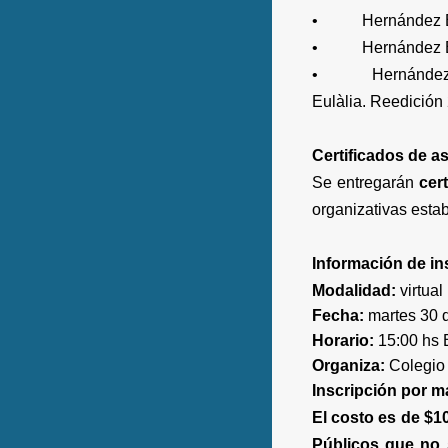
• Hernández Est
• Hernández Est
• Hernández Es
Eulàlia. Reedición
Certificados de as
Se entregarán
cer
organizativas estab
Información de in
Modalidad:
virtual
Fecha:
martes 30 d
Horario:
15:00 hs 
Organiza:
Colegio 
Inscripción por ma
El costo es de $1
Públicos que no 