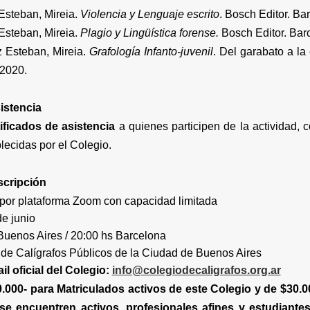
eban, Mireia.
Violencia y Lenguaje escrito
. Bosch Editor. Ba
eban, Mireia.
Plagio y Lingüística forense.
Bosch Editor. Bar
teban, Mireia.
Grafología Infanto-juvenil
. Del garabato a la 
 2020.
istencia
tificados de asistencia
a quienes participen de la actividad, 
lecidas por el Colegio.
scripción
 por plataforma Zoom con capacidad limitada
e junio
Buenos Aires / 20:00 hs Barcelona
de Calígrafos Públicos de la Ciudad de Buenos Aires
il oficial del Colegio:
info@colegiodecaligrafos.org.ar
0.000- para Matriculados activos de este Colegio y de $30.0
se encuentren activos, profesionales afines y estudiante