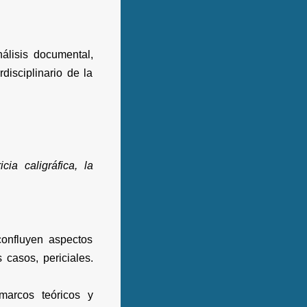
nálisis documental,
disciplinario de la
ia caligráfica, la
confluyen aspectos
s casos, periciales.
marcos teóricos y